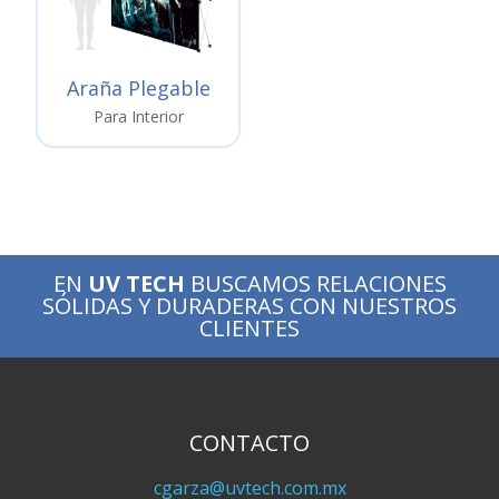
Araña Plegable
Para Interior
EN
UV TECH
BUSCAMOS RELACIONES
SÓLIDAS Y DURADERAS CON NUESTROS
CLIENTES
CONTACTO
cgarza@uvtech.com.mx